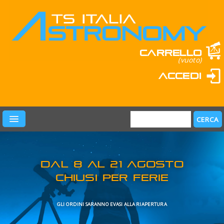
Carrello
(vuoto)
Accedi
PRODOTTI
LEARN & FUN
MARCHI