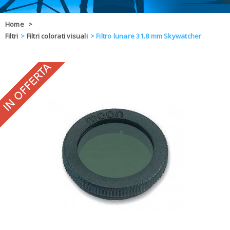
OFFERTE
Home
>
Filtri
>
Filtri colorati visuali
>
Filtro lunare 31.8 mm Skywatcher
DAL 8 AL 21
BLOG
CHIUSI PER 
ENTI E PA
CONTATTI
GLI ORDINI SARANNO EVASI ALL