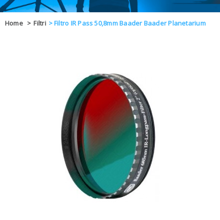
OFFERTE
Home
>
Filtri
>
Filtro IR Pass 50,8mm Baader Baader Planetarium
DAL 8 AL 21
BLOG
CHIUSI PER 
ENTI E PA
CONTATTI
GLI ORDINI SARANNO EVASI ALL