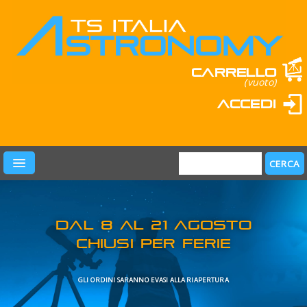
Carrello
(vuoto)
Accedi
PRODOTTI
LEARN & FUN
MARCHI