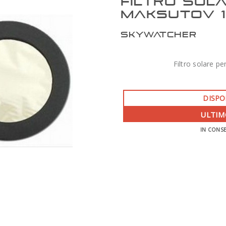
FILTRO SOL
MAKSUTOV 
SKYWATCHER
Filtro solare 
DISPO
ULTIM
IN CONS
ZWO AM7 MONTATURA ARMONICA CON
TREPPIEDE TC40