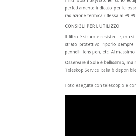
I filtri solari Skywatcher sono equ
perfettamente indicato per le oss
radiazione termica riflessa al 99.99
CONSIGLI PER L'UTILIZZO
Il filtro è sicuro e resistente, ma
strato protettivo: riporlo sempre
pennelli, lens pen, etc. Al massimo
Osservare il Sole è bellissimo, ma 
Teleskop Service Italia è disponib
Foto eseguita con telescopio e con 