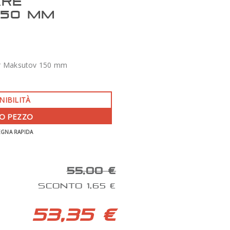
ARE
150 MM
per Maksutov 150 mm
NIBILITÀ
O PEZZO
-350 €
EGNA RAPIDA
APO 86 QUAD SERIES F/7 TECNOSKY
55,00 €
SCONTO 1,65 €
53,35 €