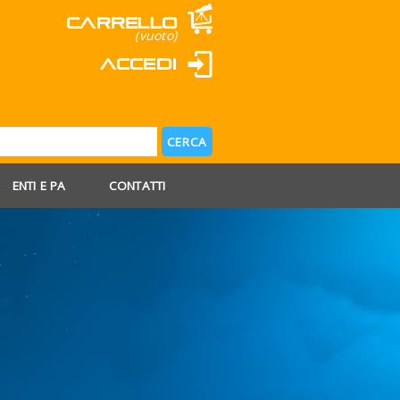
Carrello
(vuoto)
Accedi
ENTI E PA
CONTATTI
 AGOSTO
 FERIE