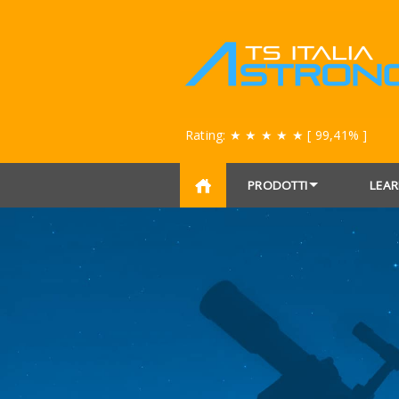
Rating:
★ ★ ★ ★ ★
[ 99,41% ]
PRODOTTI
LEAR