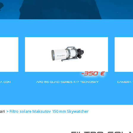
GLI ORDINI SARANNO EVASI A
lari
>
Filtro solare Maksutov 150 mm Skywatcher