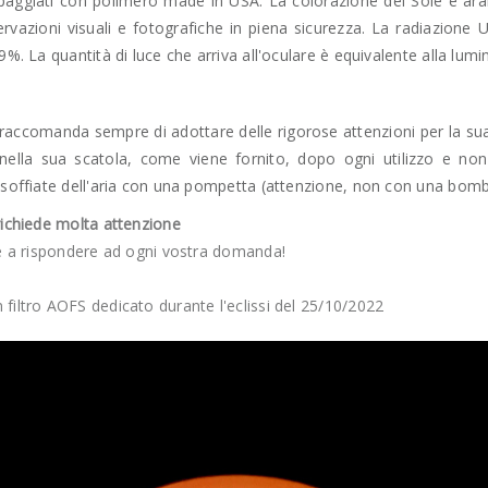
ipaggiati con polimero made in USA. La colorazione del Sole è arancio
ervazioni visuali e fotografiche in piena sicurezza. La radiazione
9%. La quantità di luce che arriva all'oculare è equivalente alla lumin
 si raccomanda sempre di adottare delle rigorose attenzioni per la su
 nella sua scatola, come viene fornito, dopo ogni utilizzo e no
 soffiate dell'aria con una pompetta (attenzione, non con una bombol
richiede molta attenzione
ile a rispondere ad ogni vostra domanda!
filtro AOFS dedicato durante l'eclissi del 25/10/2022