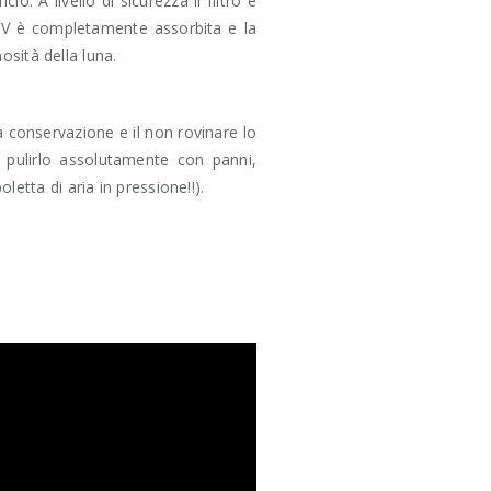
. A livello di sicurezza il filtro è
 UV è completamente assorbita e la
osità della luna.
a conservazione e il non rovinare lo
n pulirlo assolutamente con panni,
etta di aria in pressione!!).