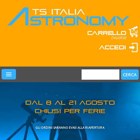
Carrello
(vuoto)
Accedi
PRODOTTI
LEARN & FUN
MARCHI