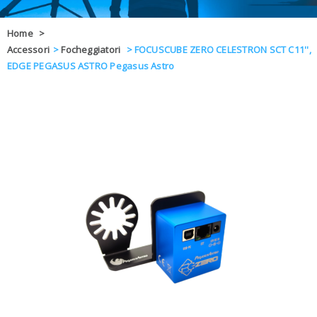
OFFERTE
Home
>
Accessori
>
Focheggiatori
>
FOCUSCUBE ZERO CELESTRON SCT C11'',
DAL 8 AL 21
BLOG
EDGE PEGASUS ASTRO Pegasus Astro
CHIUSI PER 
ENTI E PA
CONTATTI
GLI ORDINI SARANNO EVASI ALL