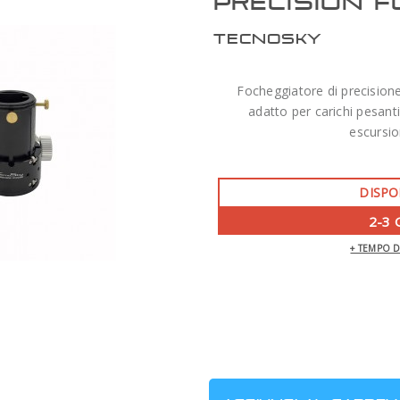
PRECISION F
TECNOSKY
Focheggiatore di precision
adatto per carichi pesant
escursi
DISPO
2-3 
+ TEMPO 
ZWO AM7 MONTATURA ARMONICA CON
TREPPIEDE TC40