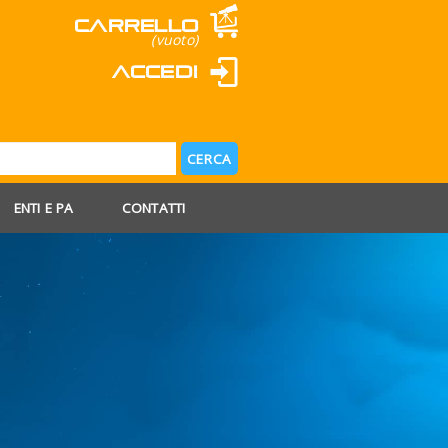
Carrello
(vuoto)
Accedi
ENTI E PA
CONTATTI
 AGOSTO
 FERIE