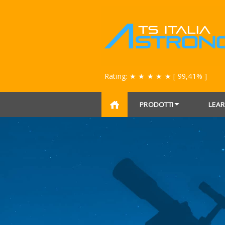
Rating:
★ ★ ★ ★ ★
[ 99,41% ]
PRODOTTI
LEAR