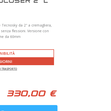
OCUSER 2" L
e Tecnosky da 2" a cremagliera,
i senza flessioni. Versione con
one da 60mm
NIBILITÀ
GIORNI
-350 €
DI TRASPORTO
APO 86 QUAD SERIES F/7 TECNOSKY
330,00 €