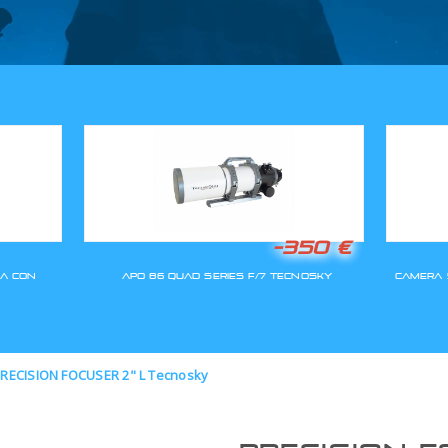
GLI ORDINI SARANNO EVASI A
RECISION FOCUSER 2" L Tecnosky