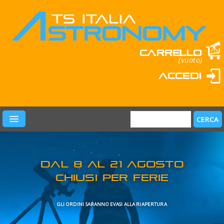
Carrello
(vuoto)
Accedi
PRODOTTI
LEARN & FUN
MARCHI