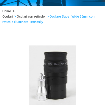
OFFERTE
Home
>
Oculari
>
Oculari con reticolo
>
Oculare Super Wide 26mm con
DAL 8 AL 21
BLOG
reticolo illuminato Tecnosky
CHIUSI PER 
ENTI E PA
CONTATTI
GLI ORDINI SARANNO EVASI ALL