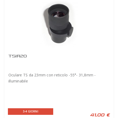
TSIR20
Oculare TS da 23mm con reticolo -55°- 31,8mm -
illuminabile
3-4 GIORNI
41,00 €