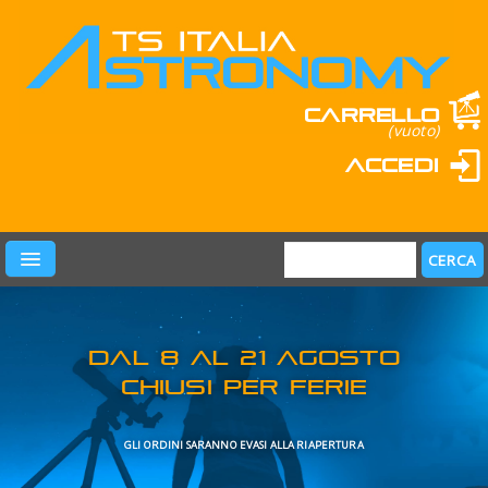
Carrello
(vuoto)
Accedi
PRODOTTI
LEARN & FUN
MARCHI