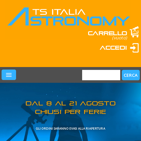
Carrello
(vuoto)
Accedi
PRODOTTI
LEARN & FUN
MARCHI