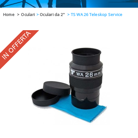
OFFERTE
Home
>
Oculari
>
Oculari da 2"
>
TS WA 26 Teleskop Service
DAL 8 AL 21
BLOG
CHIUSI PER 
ENTI E PA
CONTATTI
GLI ORDINI SARANNO EVASI ALL