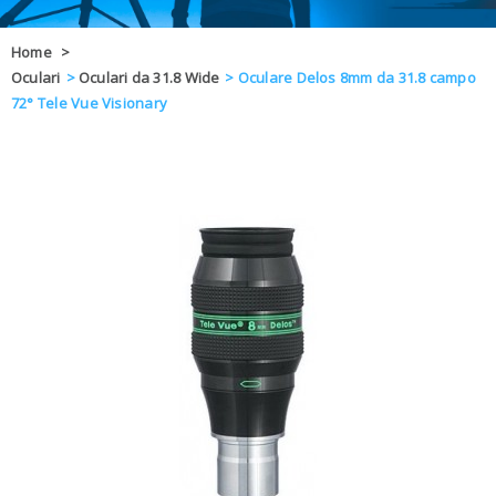
OFFERTE
Home
>
Oculari
>
Oculari da 31.8 Wide
>
Oculare Delos 8mm da 31.8 campo
DAL 8 AL 21
BLOG
72° Tele Vue Visionary
CHIUSI PER 
ENTI E PA
CONTATTI
GLI ORDINI SARANNO EVASI ALL