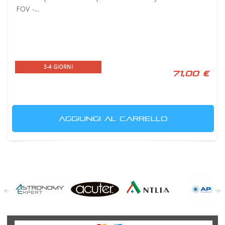
FOV -...
3-4 GIORNI
71,00 €
AGGIUNGI AL CARRELLO
Astronomy
Acuter
Antlia Filters
APM
Expert
Telescopes