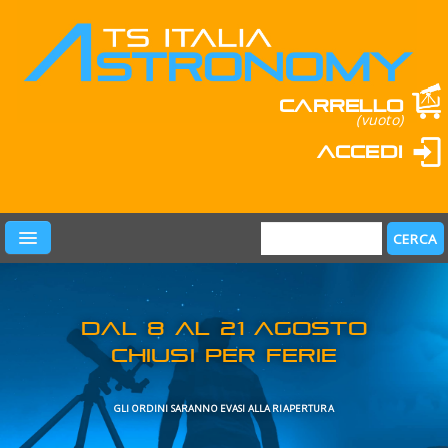
Carrello
(vuoto)
Accedi
PRODOTTI
LEARN & FUN
MARCHI