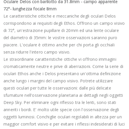
Oculare Delos con barilotto da 31.8mm - campo apparente
72°- lunghezza focale 8mm
Le caratteristiche ottiche e meccaniche degli oculari Delos
corrispondono ai requisiti degli Ethos. Offrono un campo visivo
di 72°, un'estrazione pupillare di 20mm ed una lente oculare
del diametro di 35mm: le vostre osservazioni saranno puro
piacere. L'oculare è ottimo anche per chi porta gli occhiali
senza ridurre l'intero campo visivo.
Le straordinarie caratteristiche ottiche vi offrono immagini
cromaticamente neutre e prive di aberrazioni. Come la serie di
oculari Ethos anche i Delos presentano un'ottima definizione
anche lungo i margini del campo visivo. Potrete utilizzare
questi oculari per tutte le osservazioni: dalle più delicate
sfumature nell'osservazione planetaria ai dettagli negli oggetti
Deep Sky. Per eliminare ogni riflesso tra le lenti, sono stati
anneriti i bordi. E' molto utile specie con l'osservazione degli
oggetti luminosi. Conchiglie oculari regolabili in altezza per un
maggior comfort visivo e per evitare i riflessi indesiderati di luci