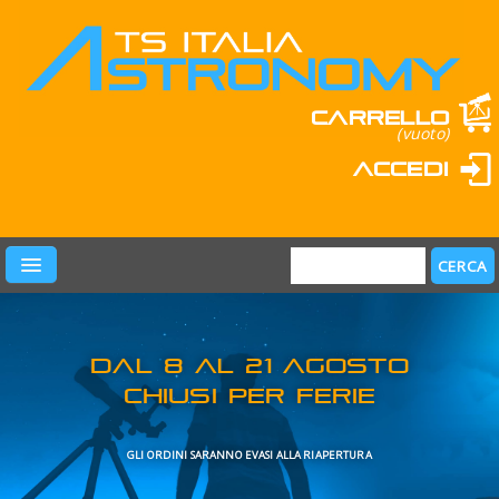
Carrello
(vuoto)
Accedi
PRODOTTI
LEARN & FUN
MARCHI