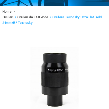
OFFERTE
Home
>
Oculari
>
Oculari da 31.8 Wide
>
Oculare Tecnosky Ultra Flat Field
DAL 8 AL 21
BLOG
24mm 65° Tecnosky
CHIUSI PER 
ENTI E PA
CONTATTI
GLI ORDINI SARANNO EVASI ALL