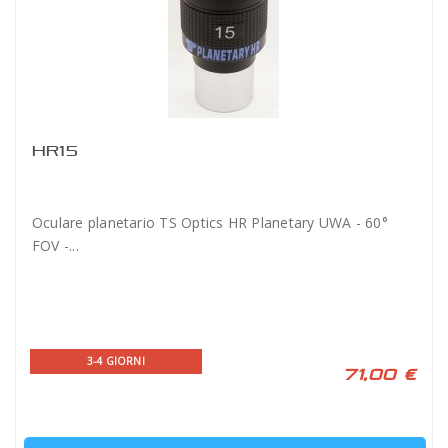
HR15
Oculare planetario TS Optics HR Planetary UWA - 60°
FOV -...
3-4 GIORNI
71,00 €