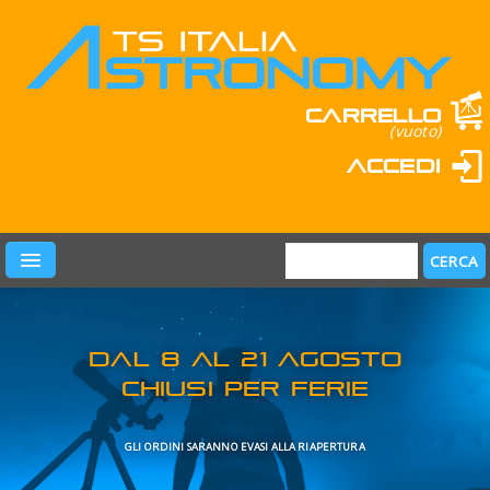
Carrello
(vuoto)
Accedi
PRODOTTI
LEARN & FUN
MARCHI