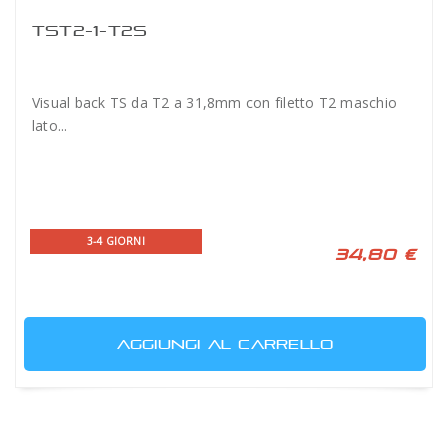
TST2-1-T2S
Visual back TS da T2 a 31,8mm con filetto T2 maschio
lato...
3-4 GIORNI
34,80 €
AGGIUNGI AL CARRELLO