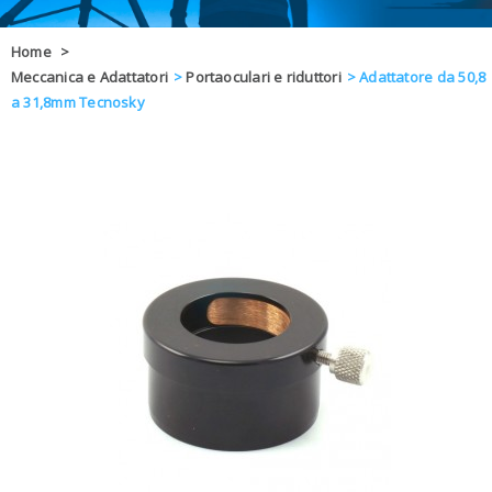
OFFERTE
Home
>
Meccanica e Adattatori
>
Portaoculari e riduttori
>
Adattatore da 50,8
DAL 8 AL 21
BLOG
a 31,8mm Tecnosky
CHIUSI PER 
ENTI E PA
CONTATTI
GLI ORDINI SARANNO EVASI ALL