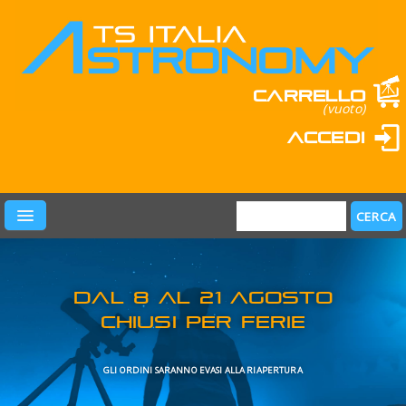
Carrello
(vuoto)
Accedi
PRODOTTI
LEARN & FUN
MARCHI