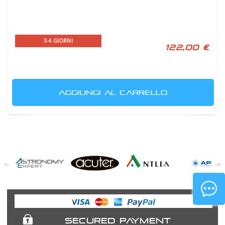
3-4 GIORNI
122,00 €
AGGIUNGI AL CARRELLO
Astronomy
Acuter
Antlia Filters
APM
Expert
Telescopes
SECURED PAYMENT