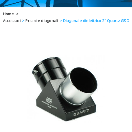
OFFERTE
Home
>
Accessori
>
Prismi e diagonali
>
Diagonale dielettrico 2" Quartz GSO
DAL 8 AL 21
BLOG
CHIUSI PER 
ENTI E PA
CONTATTI
GLI ORDINI SARANNO EVASI ALL