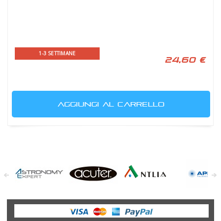
1-3 SETTIMANE
24,60 €
AGGIUNGI AL CARRELLO
Astronomy
Acuter
Antlia Filters
APM
Expert
Telescopes