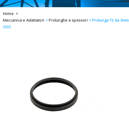
OFFERTE
Home
>
Meccanica e Adattatori
>
Prolunghe e spessori
>
Prolunga T2 da 3mm
DAL 8 AL 21
BLOG
GSO
CHIUSI PER 
ENTI E PA
CONTATTI
GLI ORDINI SARANNO EVASI ALL