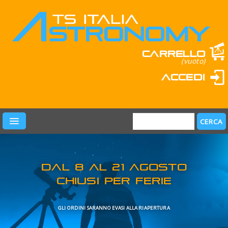
Carrello
(vuoto)
Accedi
PRODOTTI
LEARN & FUN
MARCHI