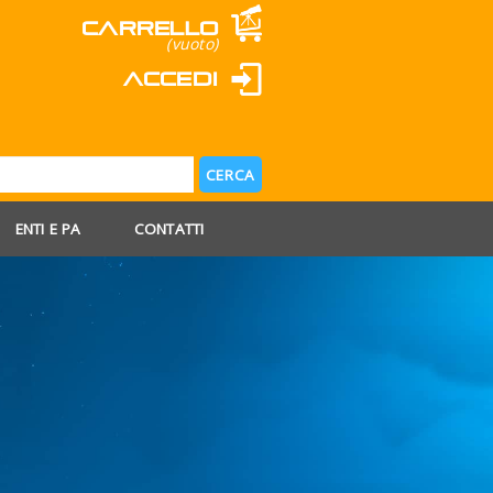
Carrello
(vuoto)
Accedi
ENTI E PA
CONTATTI
 AGOSTO
 FERIE