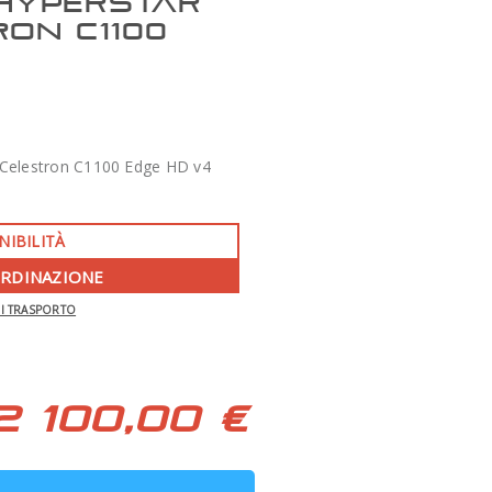
HYPERSTAR
RON C1100
 Celestron C1100 Edge HD v4
NIBILITÀ
ORDINAZIONE
-350 €
DI TRASPORTO
APO 86 QUAD SERIES F/7 TECNOSKY
2 100,00 €