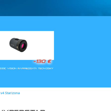
LLA RIAPERTURA
 v4 Starizona