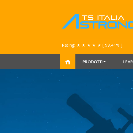
Rating:
★ ★ ★ ★ ★
[ 99,41% ]
PRODOTTI
LEAR