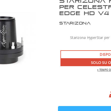
STARIZONA 
PER CELEST
EDGE HD V4
STARIZONA
Starizona HyperStar per
DISPO
SOLO SU 
+ TEMPO 
ZWO AM7 MONTATURA ARMONICA CON
TREPPIEDE TC40