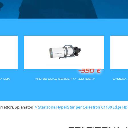
GLI ORDINI SARANNO EVASI A
orrettori, Spianatori
>
Starizona HyperStar per Celestron C1100 Edge HD