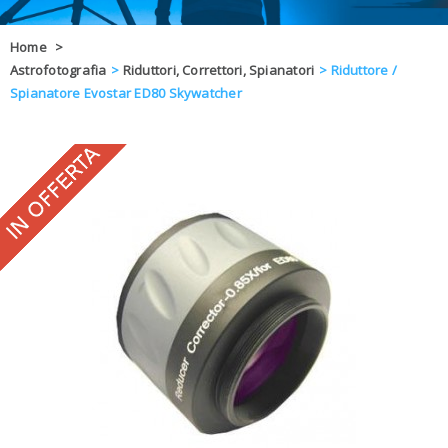
OFFERTE
Home
>
Astrofotografia
>
Riduttori, Correttori, Spianatori
>
Riduttore /
DAL 8 AL 21
BLOG
Spianatore Evostar ED80 Skywatcher
CHIUSI PER 
ENTI E PA
CONTATTI
GLI ORDINI SARANNO EVASI ALL