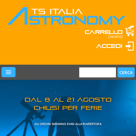
Carrello
(vuoto)
Accedi
PRODOTTI
LEARN & FUN
MARCHI