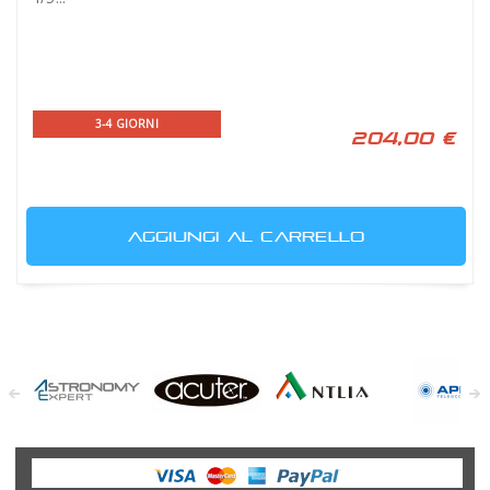
3-4 GIORNI
204,00 €
AGGIUNGI AL CARRELLO
Astronomy
Acuter
Antlia Filters
APM
Expert
Telescopes