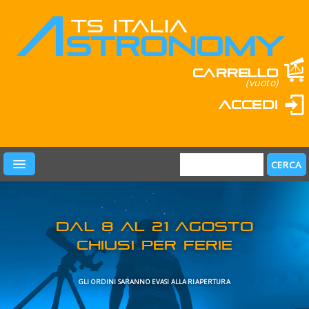
Carrello
(vuoto)
Accedi
PRODOTTI
LEARN & FUN
MARCHI