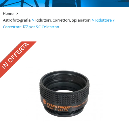
OFFERTE
Home
>
Astrofotografia
>
Riduttori, Correttori, Spianatori
>
Riduttore /
DAL 8 AL 21
BLOG
Correttore f/7 per SC Celestron
CHIUSI PER 
ENTI E PA
CONTATTI
GLI ORDINI SARANNO EVASI ALL