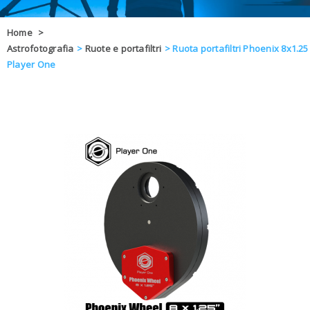
OFFERTE
Home
>
Astrofotografia
>
Ruote e portafiltri
>
Ruota portafiltri Phoenix 8x1.25
DAL 8 AL 21
BLOG
Player One
CHIUSI PER 
ENTI E PA
CONTATTI
GLI ORDINI SARANNO EVASI ALL