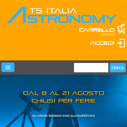
Carrello
(vuoto)
Accedi
PRODOTTI
LEARN & FUN
MARCHI