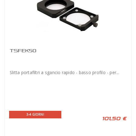
TSFEK50
Slitta portafiltri a sgancio rapido - basso profilo - per...
3-4 GIORNI
101,50 €