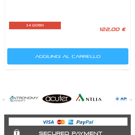
3-4 GIORNI
122,00 €
AGGIUNGI AL CARRELLO
Astronomy
Acuter
Antlia Filters
APM
Expert
Telescopes
SECURED PAYMENT