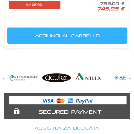
769,00 €
3-4 GIORNI
745,93 €
AGGIUNGI AL CARRELLO
Astronomy
Acuter
Antlia Filters
APM
Expert
Telescopes
SECURED PAYMENT
ASSISTENZA DEDICATA