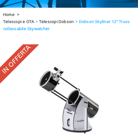
OFFERTE
Home
>
Telescopi e OTA
>
Telescopi Dobson
>
Dobson Skyliner 12" Truss
DAL 8 AL 21
BLOG
collassabile Skywatcher
CHIUSI PER 
ENTI E PA
CONTATTI
GLI ORDINI SARANNO EVASI ALL