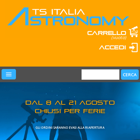
Carrello
(vuoto)
Accedi
PRODOTTI
LEARN & FUN
MARCHI