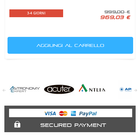
999,00 €
3-4 GIORNI
969,03 €
AGGIUNGI AL CARRELLO
Astronomy
Acuter
Antlia Filters
APM
Expert
Telescopes
SECURED PAYMENT