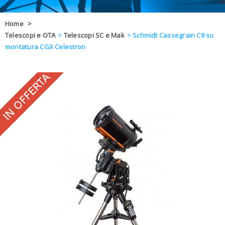
OFFERTE
Home
>
Telescopi e OTA
>
Telescopi SC e Mak
>
Schmidt Cassegrain C8 su
DAL 8 AL 21
BLOG
montatura CGX Celestron
CHIUSI PER 
ENTI E PA
CONTATTI
GLI ORDINI SARANNO EVASI ALL