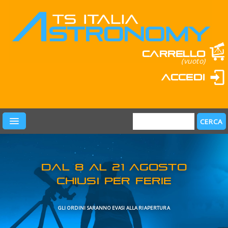
Carrello
(vuoto)
Accedi
PRODOTTI
LEARN & FUN
MARCHI