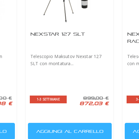
NEXSTAR 127 SLT
NEX
RAC
n
Telescopio Maksutov Nexstar 127
Teles
SLT con montatura...
con m
00 €
899,00 €
1-3 SETTIMANE
3
88 €
872,03 €
LO
AGGIUNGI AL CARRELLO
A