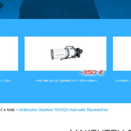
GLI ORDINI SARANNO EVASI A
SC e Mak
>
Maksutov SkyMax 150 EQ5 manuale Skywatcher