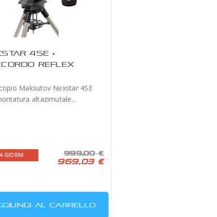
STAR 4SE +
CORDO REFLEX
copio Maksutov Nexstar 4SE
ontatura altazimutale...
999,00 €
-4 GIORNI
969,03 €
GGIUNGI AL CARRELLO