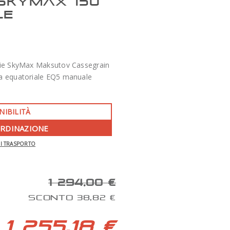
SKYMAX 150
LE
rie SkyMax Maksutov Cassegrain
a equatoriale EQ5 manuale
NIBILITÀ
ORDINAZIONE
-350 €
DI TRASPORTO
APO 86 QUAD SERIES F/7 TECNOSKY
1 294,00 €
SCONTO 38,82 €
1 255,18 €