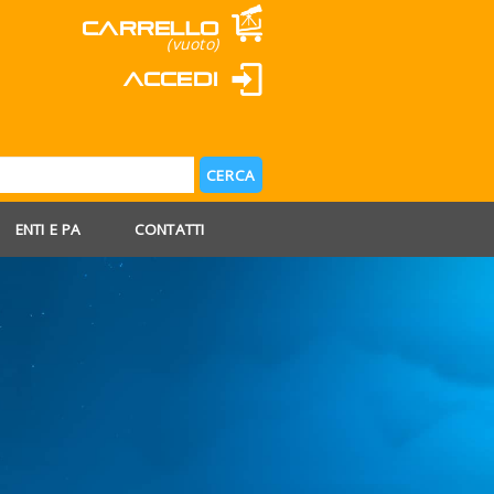
Carrello
(vuoto)
Accedi
ENTI E PA
CONTATTI
 AGOSTO
 FERIE