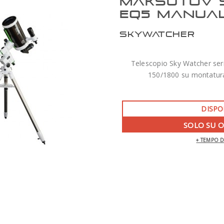
MAKSUTOV 
EQ5 MANUA
SKYWATCHER
Telescopio Sky Watcher se
150/1800 su montatur
DISPO
SOLO SU 
+ TEMPO 
ZWO AM7 MONTATURA ARMONICA CON
TREPPIEDE TC40