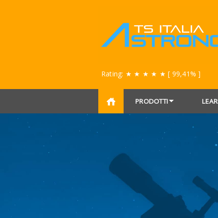
Rating:
★ ★ ★ ★ ★
[ 99,41% ]
PRODOTTI
LEAR