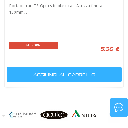
Portaoculari TS Optics in plastica - Altezza fino a
130mm,...
3-4 GIORNI
5,30 €
AGGIUNGI AL CARRELLO
Astronomy
Acuter
Antlia Filters
APM