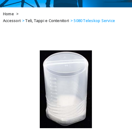
OFFERTE
Home
>
Accessori
>
Teli, Tappi e Contenitori
>
5080 Teleskop Service
DAL 8 AL 21
BLOG
CHIUSI PER 
ENTI E PA
CONTATTI
GLI ORDINI SARANNO EVASI ALL