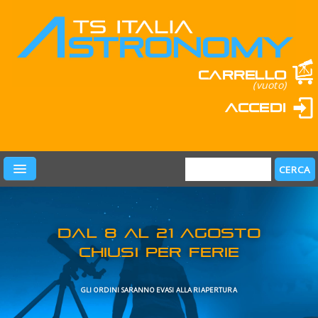
Carrello
(vuoto)
Accedi
PRODOTTI
LEARN & FUN
MARCHI