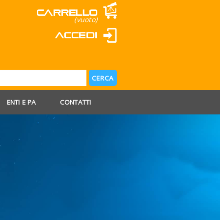
Carrello
(vuoto)
Accedi
ENTI E PA
CONTATTI
 AGOSTO
 FERIE