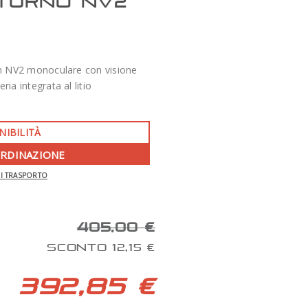
TURNO NV2
n NV2 monoculare con visione
eria integrata al litio
NIBILITÀ
ORDINAZIONE
-350 €
DI TRASPORTO
APO 86 QUAD SERIES F/7 TECNOSKY
405,00 €
SCONTO 12,15 €
392,85 €