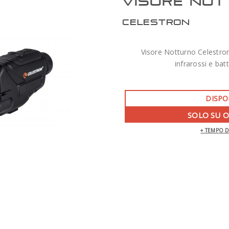
VISORE NOT
CELESTRON
Visore Notturno Celestro
infrarossi e batt
DISPO
SOLO SU 
+ TEMPO 
ZWO AM7 MONTATURA ARMONICA CON
TREPPIEDE TC40