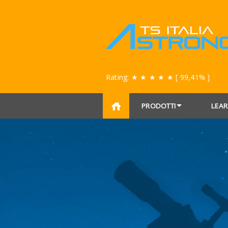
Rating:
★ ★ ★ ★ ★
[ 99,41% ]
PRODOTTI
LEAR