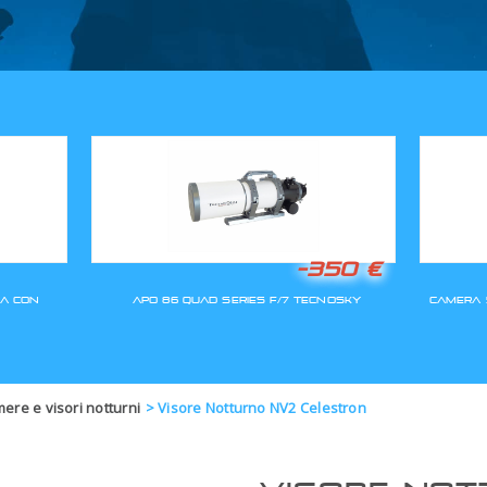
GLI ORDINI SARANNO EVASI A
re e visori notturni
>
Visore Notturno NV2 Celestron