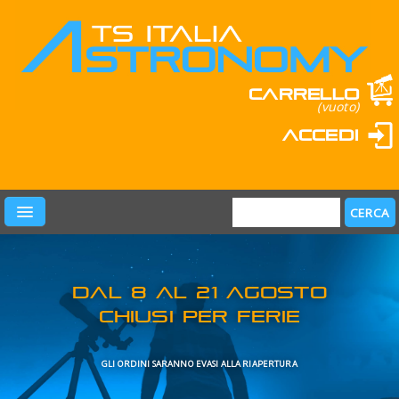
Carrello
(vuoto)
Accedi
PRODOTTI
LEARN & FUN
MARCHI