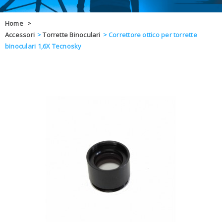
OFFERTE
Home
>
Accessori
>
Torrette Binoculari
>
Correttore ottico per torrette
DAL 8 AL 21
BLOG
binoculari 1,6X Tecnosky
CHIUSI PER 
ENTI E PA
CONTATTI
GLI ORDINI SARANNO EVASI ALL