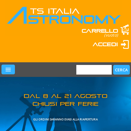
Carrello
(vuoto)
Accedi
PRODOTTI
LEARN & FUN
MARCHI