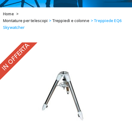
OFFERTE
Home
>
Montature per telescopi
>
Treppiedi e colonne
>
Treppiede EQ6
DAL 8 AL 21
BLOG
Skywatcher
CHIUSI PER 
ENTI E PA
CONTATTI
GLI ORDINI SARANNO EVASI ALL