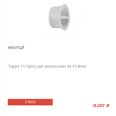
KI125Z
Tappo TS Optics per portaoculari da 31,8mm
5 PEZZI
3,00 €