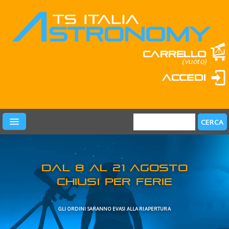
Carrello
(vuoto)
Accedi
PRODOTTI
LEARN & FUN
MARCHI