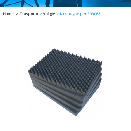
OFFERTE
Home
>
Trasporto
>
Valigie
>
Kit spugne per 30B063
DAL 8 AL 21
BLOG
CHIUSI PER 
ENTI E PA
CONTATTI
GLI ORDINI SARANNO EVASI ALL