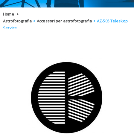
OFFERTE
Home
>
Astrofotografia
>
Accessori per astrofotografia
>
AZ-505 Teleskop
DAL 8 AL 21
BLOG
Service
CHIUSI PER 
ENTI E PA
CONTATTI
GLI ORDINI SARANNO EVASI ALL