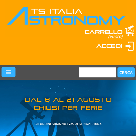
Carrello
(vuoto)
Accedi
PRODOTTI
LEARN & FUN
MARCHI