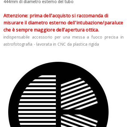
444mm di diametro esterno del tubo
Attenzione: prima dell'acquisto si raccomanda di
misurare il diametro esterno dell'intubazione/paraluce
che è sempre maggiore dell'apertura ottica.
indispensabile accessorio per una messa a fuoco precisa in
astrofotografia - lavorata in CNC da plastica rigida