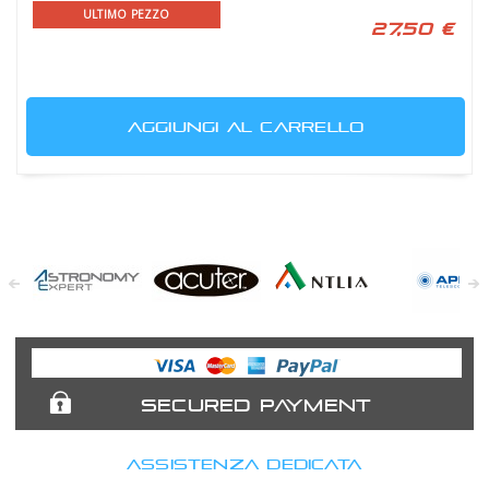
ULTIMO PEZZO
27,50 €
AGGIUNGI AL CARRELLO
Astronomy
Acuter
Antlia Filters
APM
Expert
Telescopes
SECURED PAYMENT
ASSISTENZA DEDICATA