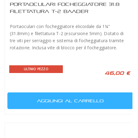
PORTAOCULARI FOCHEGGIATORE 31.8
FILETTATURA T-2 BAADER
Portaoculari con focheggiatore elicoidale da 1¼"
(31.8mm) e filettatura T-2 (escursione 5mm). Dotato di
tre viti per serraggio e sistema di focheggiatura tramite
rotazione. Inclusa vite di blocco per il focheggiatore.
ULTIMO PEZZO
46,00 €
AGGIUNGI AL CARRELLO