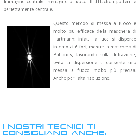
Immagine centrale: immagine a fuoco. Il diffaction pattern è
perfettamente centrale.
Questo metodo di messa a fuoco è
molto più efficace della maschera di
Hartmann: infatti la luce si disperde
intorno ai 6 fori, mentre la maschera di
Bahtinov, lavorando sulla diffrazione,
evita la dispersione e consente una
messa a fuoco molto più precisa.
Anche per l'alta risoluzione.
I NOSTRI TECNICI TI
CONSIGLIANO ANCHE: