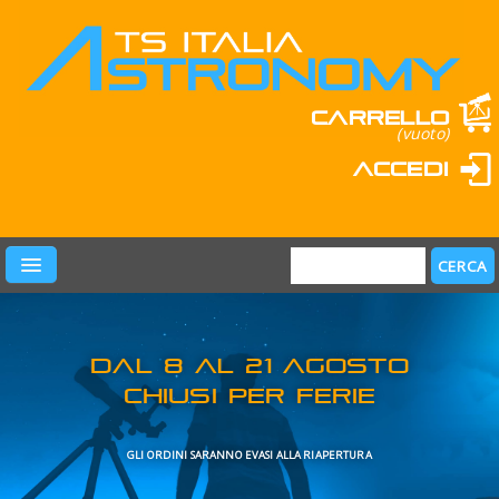
Carrello
(vuoto)
Accedi
PRODOTTI
LEARN & FUN
MARCHI