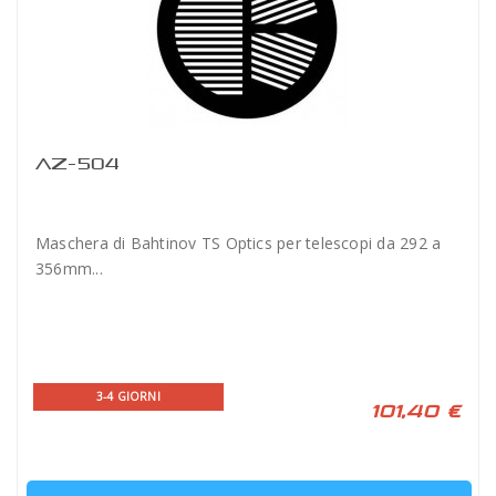
AZ-504
Maschera di Bahtinov TS Optics per telescopi da 292 a
356mm...
3-4 GIORNI
101,40 €