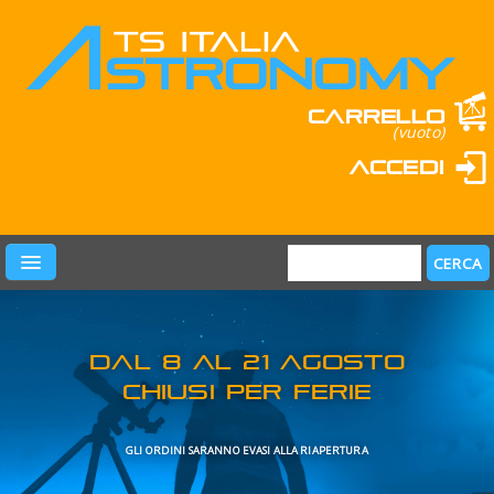
Carrello
(vuoto)
Accedi
PRODOTTI
LEARN & FUN
MARCHI