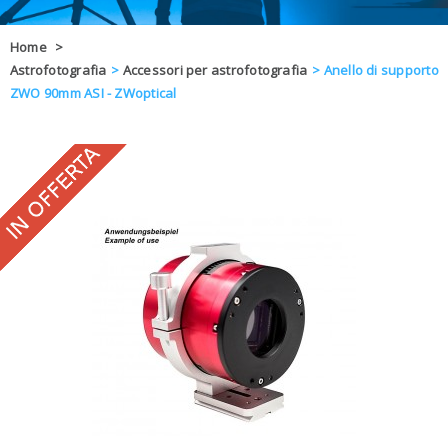
OFFERTE
Home
>
Astrofotografia
>
Accessori per astrofotografia
>
Anello di supporto
DAL 8 AL 21
BLOG
ZWO 90mm ASI - ZWoptical
CHIUSI PER 
ENTI E PA
CONTATTI
GLI ORDINI SARANNO EVASI ALL