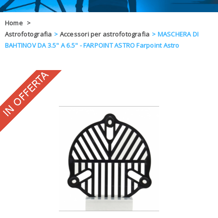
OFFERTE
Home
>
Astrofotografia
>
Accessori per astrofotografia
>
MASCHERA DI
DAL 8 AL 21
BLOG
BAHTINOV DA 3.5" A 6.5" - FARPOINT ASTRO Farpoint Astro
CHIUSI PER 
ENTI E PA
CONTATTI
GLI ORDINI SARANNO EVASI ALL