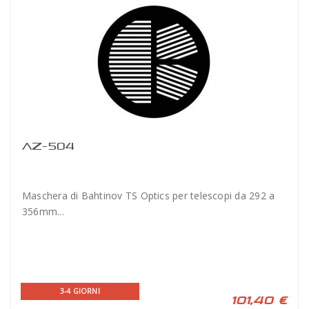
AZ-504
Maschera di Bahtinov TS Optics per telescopi da 292 a
356mm...
3-4 GIORNI
101,40 €