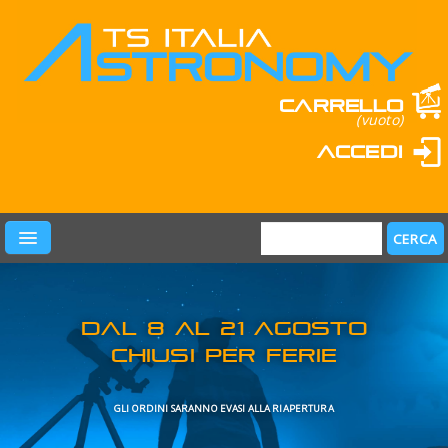
Carrello
(vuoto)
Accedi
PRODOTTI
LEARN & FUN
MARCHI