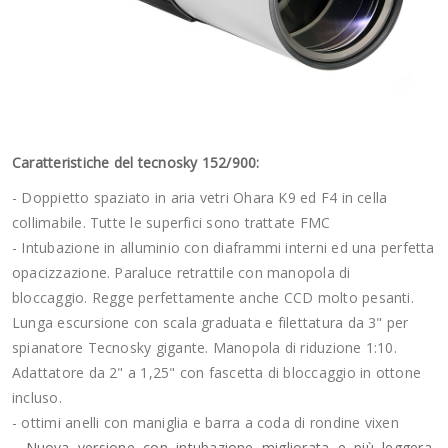
Caratteristiche del tecnosky 152/900:
- Doppietto spaziato in aria vetri Ohara K9 ed F4 in cella
collimabile. Tutte le superfici sono trattate FMC
- Intubazione in alluminio con diaframmi interni ed una perfetta
opacizzazione. Paraluce retrattile con manopola di
bloccaggio. Regge perfettamente anche CCD molto pesanti.
Lunga escursione con scala graduata e filettatura da 3" per
spianatore Tecnosky gigante. Manopola di riduzione 1:10.
Adattatore da 2" a 1,25" con fascetta di bloccaggio in ottone
incluso.
- ottimi anelli con maniglia e barra a coda di rondine vixen
- Nuova versione con intubazione migliorata e più leggera,