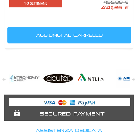
455,00 €
1-3 SETTIMANE
441,35 €
AGGIUNGI AL CARRELLO
Astronomy
Acuter
Antlia Filters
APM
Expert
Telescopes
SECURED PAYMENT
ASSISTENZA DEDICATA