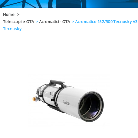
OFFERTE
Home
>
Telescopi e OTA
>
Acromatici - OTA
>
Acromatico 152/900 Tecnosky V3
DAL 8 AL 21
BLOG
Tecnosky
CHIUSI PER 
ENTI E PA
CONTATTI
GLI ORDINI SARANNO EVASI ALL