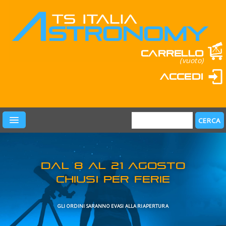
Carrello
(vuoto)
Accedi
PRODOTTI
LEARN & FUN
MARCHI