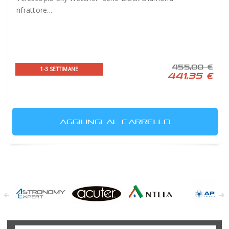
rifrattore...
455,00 €
1-3 SETTIMANE
441,35 €
AGGIUNGI AL CARRELLO
Astronomy
Acuter
Antlia Filters
APM
Expert
Telescopes