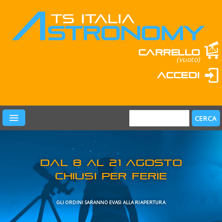
Carrello
(vuoto)
Accedi
PRODOTTI
LEARN & FUN
MARCHI