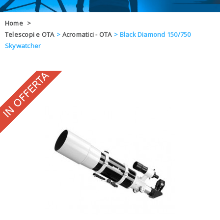
OFFERTE
Home
>
Telescopi e OTA
>
Acromatici - OTA
>
Black Diamond 150/750
DAL 8 AL 21
BLOG
Skywatcher
CHIUSI PER 
ENTI E PA
CONTATTI
GLI ORDINI SARANNO EVASI ALL