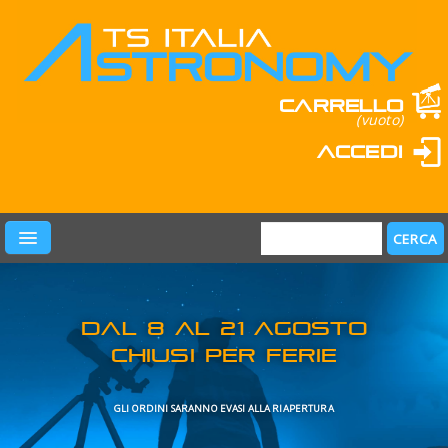
Carrello
(vuoto)
Accedi
PRODOTTI
LEARN & FUN
MARCHI