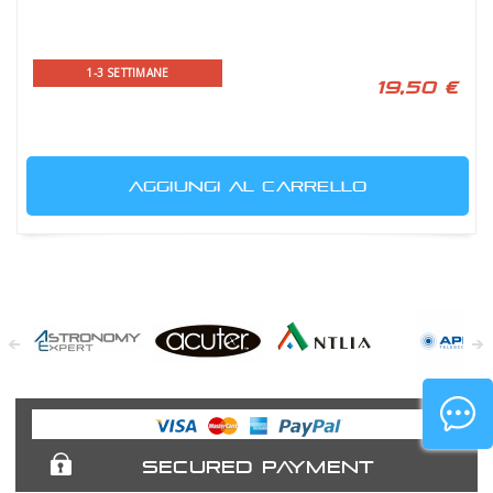
1-3 SETTIMANE
19,50 €
AGGIUNGI AL CARRELLO
Astronomy
Acuter
Antlia Filters
APM
Expert
Telescopes
SECURED PAYMENT