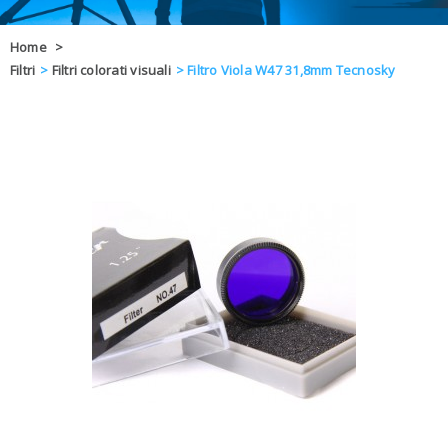
OFFERTE
Home
>
Filtri
>
Filtri colorati visuali
>
Filtro Viola W47 31,8mm Tecnosky
DAL 8 AL 21
BLOG
CHIUSI PER 
ENTI E PA
CONTATTI
GLI ORDINI SARANNO EVASI ALL