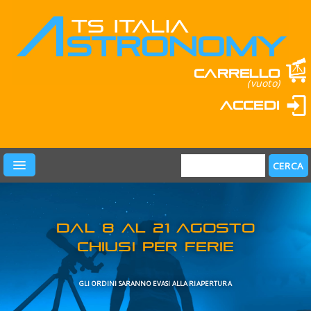
Carrello
(vuoto)
Accedi
PRODOTTI
LEARN & FUN
MARCHI