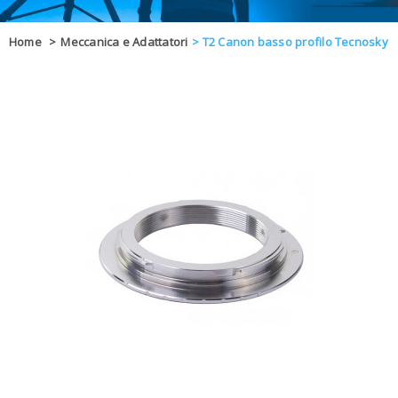
OFFERTE
Home
>
Meccanica e Adattatori
>
T2 Canon basso profilo Tecnosky
DAL 8 AL 21
BLOG
CHIUSI PER 
ENTI E PA
CONTATTI
GLI ORDINI SARANNO EVASI ALL