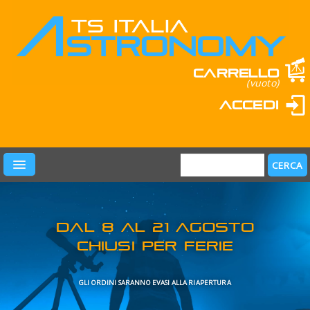
Carrello
(vuoto)
Accedi
PRODOTTI
LEARN & FUN
MARCHI