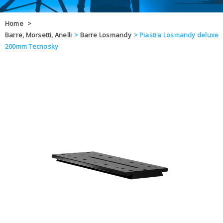
OFFERTE
Home
>
Barre, Morsetti, Anelli
>
Barre Losmandy
>
Piastra Losmandy deluxe
DAL 8 AL 21
BLOG
200mm Tecnosky
CHIUSI PER 
ENTI E PA
CONTATTI
GLI ORDINI SARANNO EVASI ALL