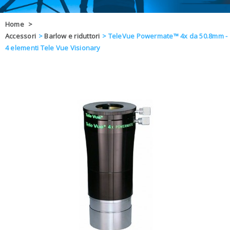
OFFERTE
Home
>
Accessori
>
Barlow e riduttori
>
TeleVue Powermate™ 4x da 50.8mm -
DAL 8 AL 21
BLOG
4 elementi Tele Vue Visionary
CHIUSI PER 
ENTI E PA
CONTATTI
GLI ORDINI SARANNO EVASI ALL