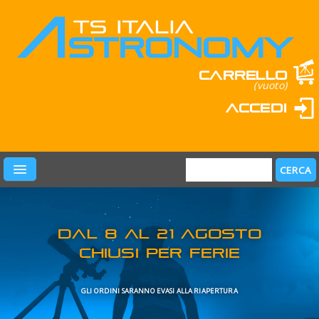
Carrello
(vuoto)
Accedi
PRODOTTI
LEARN & FUN
MARCHI