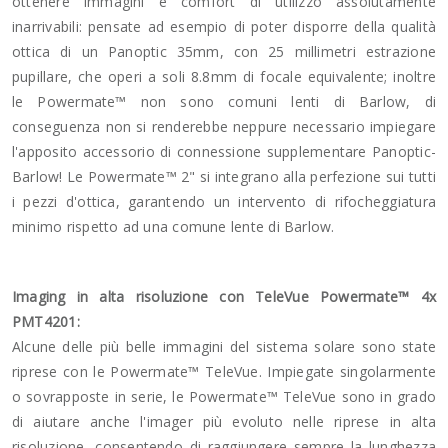
ottenere immagini e comfort di utilizzo assolutamente
inarrivabili: pensate ad esempio di poter disporre della qualità
ottica di un Panoptic 35mm, con 25 millimetri estrazione
pupillare, che operi a soli 8.8mm di focale equivalente; inoltre
le Powermate™ non sono comuni lenti di Barlow, di
conseguenza non si renderebbe neppure necessario impiegare
l'apposito accessorio di connessione supplementare Panoptic-
Barlow! Le Powermate™ 2" si integrano alla perfezione sui tutti
i pezzi d'ottica, garantendo un intervento di rifocheggiatura
minimo rispetto ad una comune lente di Barlow.
Imaging in alta risoluzione con TeleVue Powermate™ 4x
PMT4201:
Alcune delle più belle immagini del sistema solare sono state
riprese con le Powermate™ TeleVue. Impiegate singolarmente
o sovrapposte in serie, le Powermate™ TeleVue sono in grado
di aiutare anche l'imager più evoluto nelle riprese in alta
risoluzione, consentendo di raggiungere sempre la lunghezza