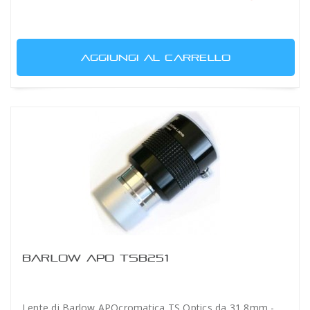
AGGIUNGI AL CARRELLO
BARLOW APO TSB251
Lente di Barlow APOcromatica TS Optics da 31,8mm -