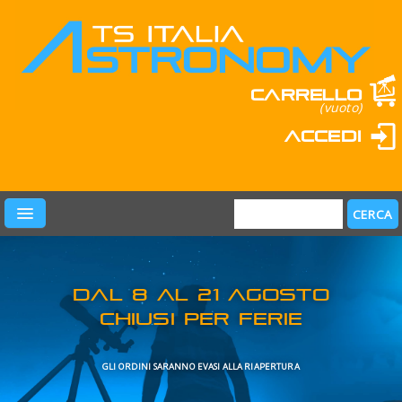
Carrello
(vuoto)
Accedi
PRODOTTI
LEARN & FUN
MARCHI