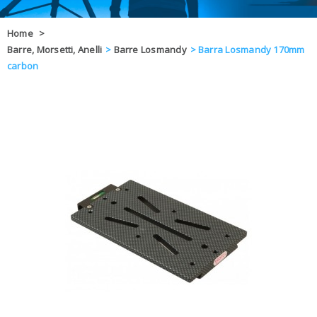
OFFERTE
Home
>
Barre, Morsetti, Anelli
>
Barre Losmandy
>
Barra Losmandy 170mm
DAL 8 AL 21
BLOG
carbon
CHIUSI PER 
ENTI E PA
CONTATTI
GLI ORDINI SARANNO EVASI ALL