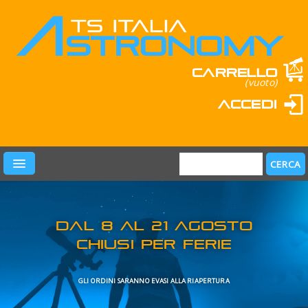
Carrello
(vuoto)
Accedi
PRODOTTI
LEARN & FUN
MARCHI