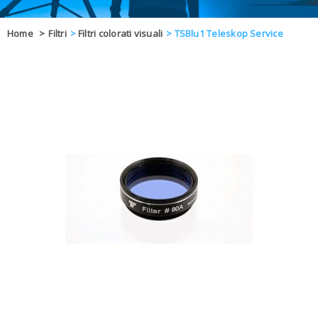
OFFERTE
Home
>
Filtri
>
Filtri colorati visuali
>
TSBlu1 Teleskop Service
DAL 8 AL 21
BLOG
CHIUSI PER 
ENTI E PA
CONTATTI
GLI ORDINI SARANNO EVASI ALL