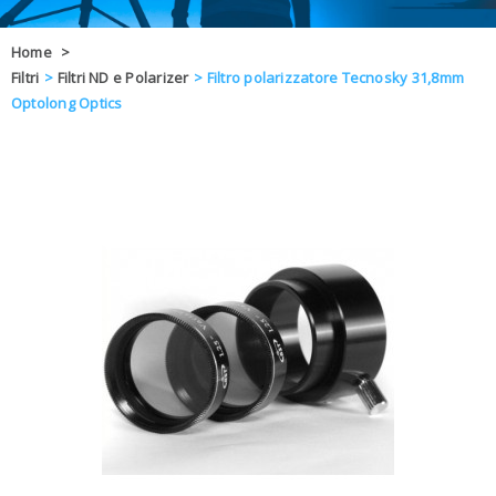
OFFERTE
Home
>
Filtri
>
Filtri ND e Polarizer
>
Filtro polarizzatore Tecnosky 31,8mm
DAL 8 AL 21
BLOG
Optolong Optics
CHIUSI PER 
ENTI E PA
CONTATTI
GLI ORDINI SARANNO EVASI ALL