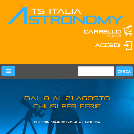
Carrello
(vuoto)
Accedi
PRODOTTI
LEARN & FUN
MARCHI