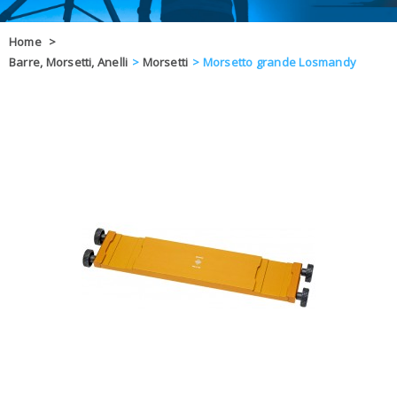
OFFERTE
Home
>
Barre, Morsetti, Anelli
>
Morsetti
>
Morsetto grande Losmandy
DAL 8 AL 21
BLOG
CHIUSI PER 
ENTI E PA
CONTATTI
GLI ORDINI SARANNO EVASI ALL