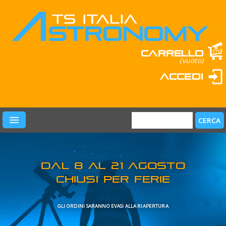
Carrello
(vuoto)
Accedi
PRODOTTI
LEARN & FUN
MARCHI