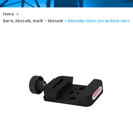
OFFERTE
Home
>
Barre, Morsetti, Anelli
>
Morsetti
>
Morsetto Vixen con lardone nero
DAL 8 AL 21
BLOG
CHIUSI PER 
ENTI E PA
CONTATTI
GLI ORDINI SARANNO EVASI ALL