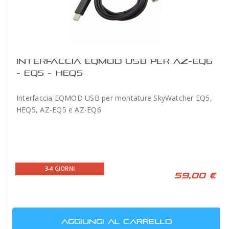
INTERFACCIA EQMOD USB PER AZ-EQ6
- EQ5 - HEQ5
Interfaccia EQMOD USB per montature SkyWatcher EQ5,
HEQ5, AZ-EQ5 e AZ-EQ6
3-4 GIORNI
59,00 €
AGGIUNGI AL CARRELLO