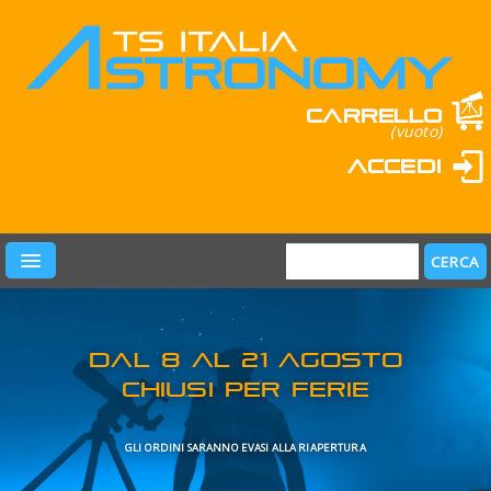
Carrello
(vuoto)
Accedi
PRODOTTI
LEARN & FUN
MARCHI