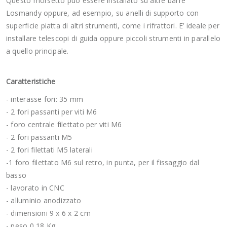
Questo morsetto può essere installato su altre barre
Losmandy oppure, ad esempio, su anelli di supporto con
superficie piatta di altri strumenti, come i rifrattori. E’ ideale per
installare telescopi di guida oppure piccoli strumenti in parallelo
a quello principale.
Caratteristiche
- interasse fori: 35 mm
- 2 fori passanti per viti M6
- foro centrale filettato per viti M6
- 2 fori passanti M5
- 2 fori filettati M5 laterali
-1 foro filettato M6 sul retro, in punta, per il fissaggio dal
basso
- lavorato in CNC
- alluminio anodizzato
- dimensioni 9 x 6 x 2 cm
- peso 0,18 Kg