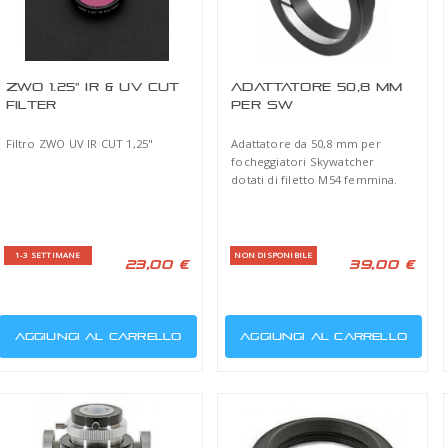
M
TSFDC8
RIDU
SC, 
MEA
TS-Optics 3" Losmandy Level
Ridutt
Dovetail Bar for Celestron C8
Celest
and EHD 800 [EN]