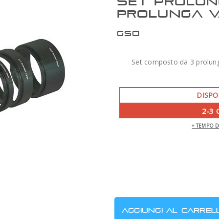
SET PROLUN
PROLUNGA V
GSO
Set composto da 3 prolung
DISPO
2-3 
+ TEMPO 
ZWO AM7 MONTATURA ARMONICA CON
TREPPIEDE TC40