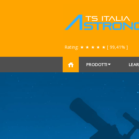
Rating:
★ ★ ★ ★ ★
[ 99,41% ]
PRODOTTI
LEAR