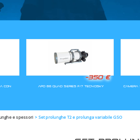
GLI ORDINI SARANNO EVASI A
unghe e spessori
>
Set prolunghe T2 e prolunga variabile GSO