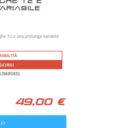
GHE T2 E
ARIABILE
he T2 e una prolunga variabile
NIBILITÀ
GIORNI
-350 €
DI TRASPORTO
APO 86 QUAD SERIES F/7 TECNOSKY
49,00 €