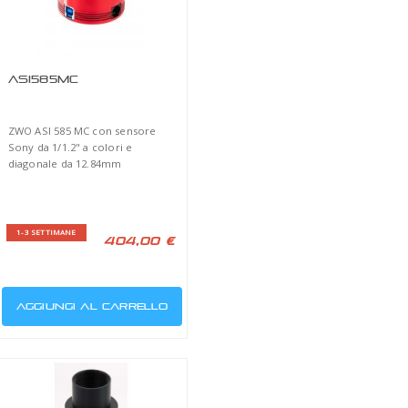
TTORE 0,63X PER
ADATTATORE DA M48
CELESTRON E
FEMMINA A T2
DE
MASCHIO
ore di focale 0,63X per SC
Adattatore da M48 femmina a
ron e Meade
T2 maschio