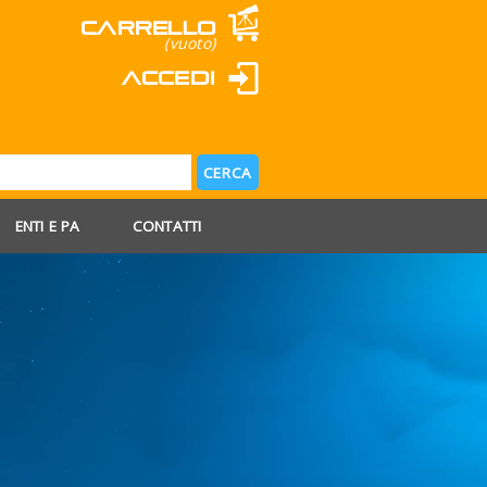
Carrello
(vuoto)
Accedi
ENTI E PA
CONTATTI
 AGOSTO
 FERIE