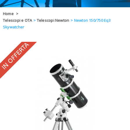
OFFERTE
Home
>
Telescopi e OTA
>
Telescopi Newton
>
Newton 150/750 Eq3
DAL 8 AL 21
BLOG
Skywatcher
CHIUSI PER 
ENTI E PA
CONTATTI
GLI ORDINI SARANNO EVASI ALL