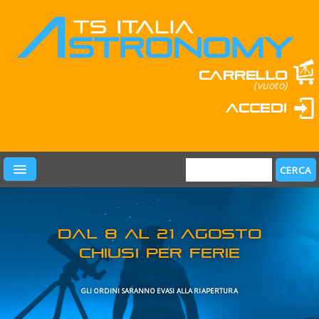
Carrello
(vuoto)
Accedi
PRODOTTI
LEARN & FUN
MARCHI