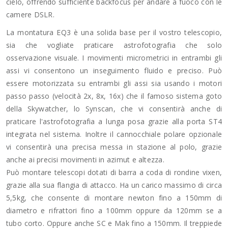
cielo, offrendo sufficiente backfocus per andare a fuoco con le
camere DSLR.
La montatura EQ3 è una solida base per il vostro telescopio,
sia che vogliate praticare astrofotografia che solo
osservazione visuale. I movimenti micrometrici in entrambi gli
assi vi consentono un inseguimento fluido e preciso. Può
essere motorizzata su entrambi gli assi sia usando i motori
passo passo (velocità 2x, 8x, 16x) che il famoso sistema goto
della Skywatcher, lo Synscan, che vi consentirà anche di
praticare l'astrofotografia a lunga posa grazie alla porta ST4
integrata nel sistema. Inoltre il cannocchiale polare opzionale
vi consentirà una precisa messa in stazione al polo, grazie
anche ai precisi movimenti in azimut e altezza.
Può montare telescopi dotati di barra a coda di rondine vixen,
grazie alla sua flangia di attacco. Ha un carico massimo di circa
5,5kg, che consente di montare newton fino a 150mm di
diametro e rifrattori fino a 100mm oppure da 120mm se a
tubo corto. Oppure anche SC e Mak fino a 150mm. Il treppiede