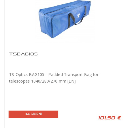
TSBAG105
TS-Optics BAG105 - Padded Transport Bag for
telescopes 1040/280/270 mm [EN]
3-4 GIORNI
101,50 €