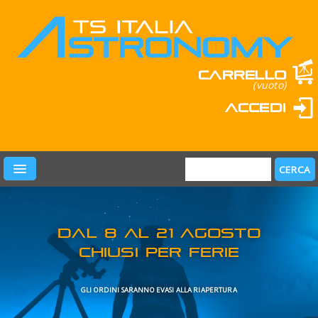
Carrello
(vuoto)
Accedi
PRODOTTI
LEARN & FUN
MARCHI