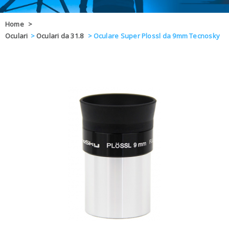
OFFERTE
Home
>
Oculari
>
Oculari da 31.8
>
Oculare Super Plossl da 9mm Tecnosky
DAL 8 AL 21
BLOG
CHIUSI PER 
ENTI E PA
CONTATTI
GLI ORDINI SARANNO EVASI ALL