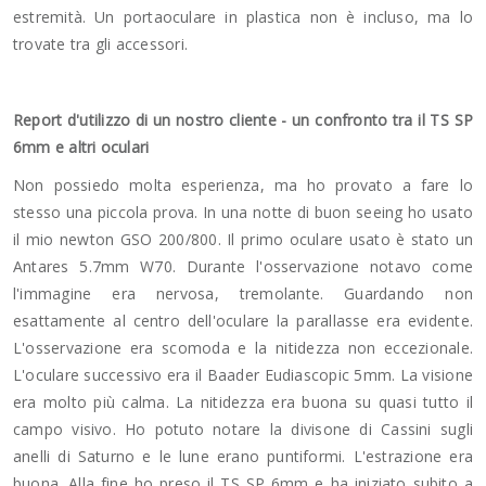
estremità. Un portaoculare in plastica non è incluso, ma lo
trovate tra gli accessori.
Report d'utilizzo di un nostro cliente - un confronto tra il TS SP
6mm e altri oculari
Non possiedo molta esperienza, ma ho provato a fare lo
stesso una piccola prova. In una notte di buon seeing ho usato
il mio newton GSO 200/800. Il primo oculare usato è stato un
Antares 5.7mm W70. Durante l'osservazione notavo come
l'immagine era nervosa, tremolante. Guardando non
esattamente al centro dell'oculare la parallasse era evidente.
L'osservazione era scomoda e la nitidezza non eccezionale.
L'oculare successivo era il Baader Eudiascopic 5mm. La visione
era molto più calma. La nitidezza era buona su quasi tutto il
campo visivo. Ho potuto notare la divisone di Cassini sugli
anelli di Saturno e le lune erano puntiformi. L'estrazione era
buona. Alla fine ho preso il TS SP 6mm e ha iniziato subito a