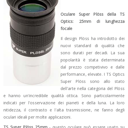
Oculare Super Plöss della TS
Optics: 25mm di lunghezza
focale
Il design Plöss ha introdotto dei
nuovi standard di qualità che
sono durati per decadi. La sua
popolarità è stata determinata
dal prezzo competivivo e dalle
performance, elevate. I TS Optics
Super Plöss sono allo stato
dell'arte nella categoria del Plöss
e hanno un'incredibile qualità ottica. Sono particolarmente
indicati per l'osservazione dei pianeti e della luna. La loro
nitidezza, il contrasto e l'alta trasmissione, ne fanno degli
oculari ideali per molte applicazioni.
TS Super Plöss 25mm
- questo oculare può essere usato su