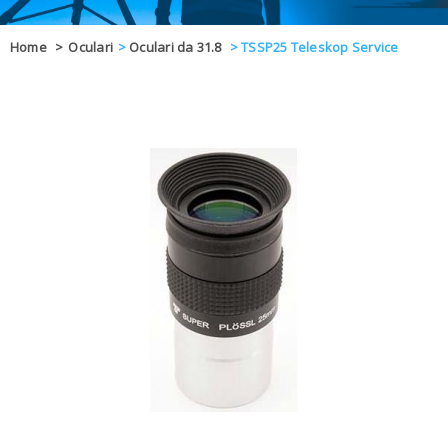
OFFERTE
Home
>
Oculari
>
Oculari da 31.8
>
TSSP25 Teleskop Service
DAL 8 AL 21
BLOG
CHIUSI PER 
ENTI E PA
CONTATTI
GLI ORDINI SARANNO EVASI ALL