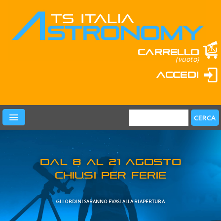
Carrello
(vuoto)
Accedi
PRODOTTI
LEARN & FUN
MARCHI