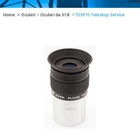
OFFERTE
Home
>
Oculari
>
Oculari da 31.8
>
TSSP15 Teleskop Service
DAL 8 AL 21
BLOG
CHIUSI PER 
ENTI E PA
CONTATTI
GLI ORDINI SARANNO EVASI ALL