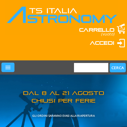
Carrello
(vuoto)
Accedi
PRODOTTI
LEARN & FUN
MARCHI