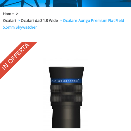
OFFERTE
Home
>
Oculari
>
Oculari da 31.8 Wide
>
Oculare Auriga Premium Flat Field
DAL 8 AL 21
BLOG
5.5mm Skywatcher
CHIUSI PER 
ENTI E PA
CONTATTI
GLI ORDINI SARANNO EVASI ALL