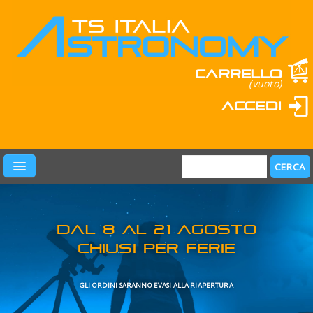
Carrello
(vuoto)
Accedi
PRODOTTI
LEARN & FUN
MARCHI