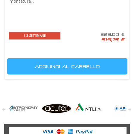
montatura...
329,00 €
1-3 SETTIMANE
319,13 €
AGGIUNGI AL CARRELLO
Astronomy
Acuter
Antlia Filters
APM
Expert
Telescopes