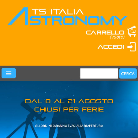
Carrello
(vuoto)
Accedi
PRODOTTI
LEARN & FUN
MARCHI