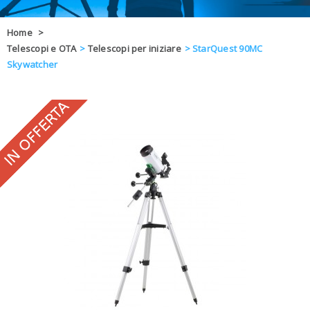
OFFERTE
Home
>
Telescopi e OTA
>
Telescopi per iniziare
>
StarQuest 90MC
DAL 8 AL 21
BLOG
Skywatcher
CHIUSI PER 
ENTI E PA
CONTATTI
GLI ORDINI SARANNO EVASI ALL