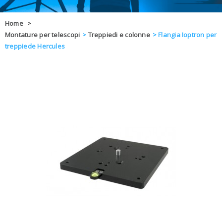
OFFERTE
Home
>
Montature per telescopi
>
Treppiedi e colonne
>
Flangia Ioptron per
DAL 8 AL 21
BLOG
treppiede Hercules
CHIUSI PER 
ENTI E PA
CONTATTI
GLI ORDINI SARANNO EVASI ALL