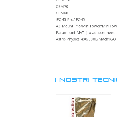
CEM70
CEM60
iEQ45 Pro/iEQ45
AZ Mount Pro/MiniTower/MiniTower
Paramount MyT (no adapter need
Astro-Physics 400/600E/Mach1GOTO
I NOSTRI TECNI