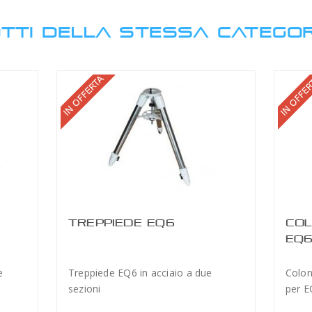
TTI DELLA STESSA CATEGOR
TREPPIEDE EQ6
COL
IONE
EQ
e
Treppiede EQ6 in acciaio a due
Colon
lare è
sezioni
per E
gere il