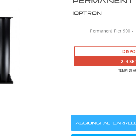
PERMANENT 
IOPTRON
Permanent Pier 900 - p
DISPO
2-4 S
TEMPI DI A
ZWO AM7 MONTATURA ARMONICA CON
TREPPIEDE TC40