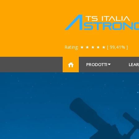
Rating:
★ ★ ★ ★ ★
[ 99,41% ]
PRODOTTI
LEAR