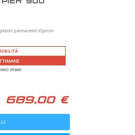
PIER 900
ilastri permanenti iOptron
NIBILITÀ
ETTIMANE
RRIVO STIMATI
-350 €
APO 86 QUAD SERIES F/7 TECNOSKY
689,00 €