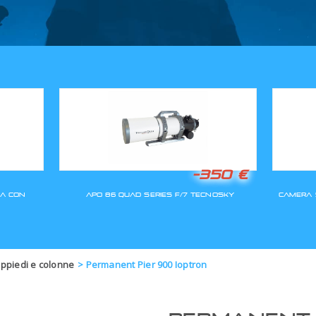
GLI ORDINI SARANNO EVASI A
ppiedi e colonne
>
Permanent Pier 900 Ioptron