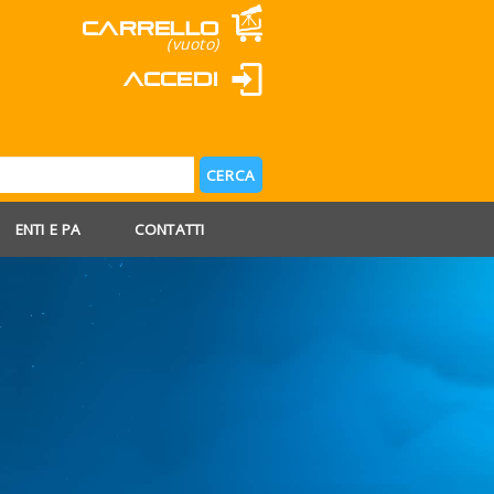
Carrello
(vuoto)
Accedi
ENTI E PA
CONTATTI
 AGOSTO
 FERIE