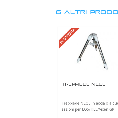
6 ALTRI PRODO
TREPPIEDE NEQ5
TELO DI PROTEZ
SOLARE MEDIO
Treppiede NEQ5 in acciaio a du
Il telo di protezione so
sezioni per EQ5/HE5/Vixen GP
stato creato per proteg