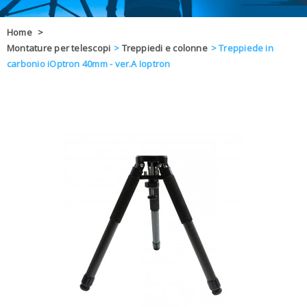
OFFERTE
Home
>
Montature per telescopi
>
Treppiedi e colonne
>
Treppiede in
DAL 8 AL 21
BLOG
carbonio iOptron 40mm - ver.A Ioptron
CHIUSI PER 
ENTI E PA
CONTATTI
GLI ORDINI SARANNO EVASI ALL