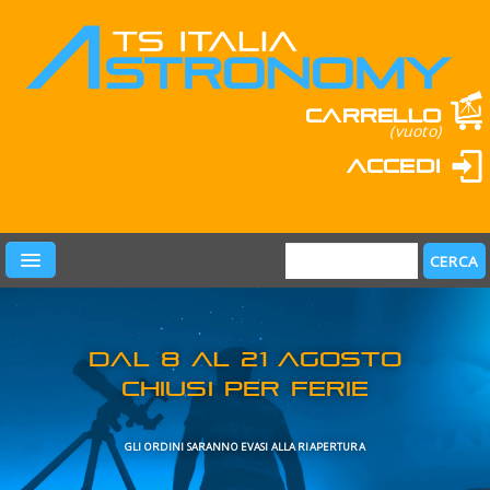
Carrello
(vuoto)
Accedi
PRODOTTI
LEARN & FUN
MARCHI